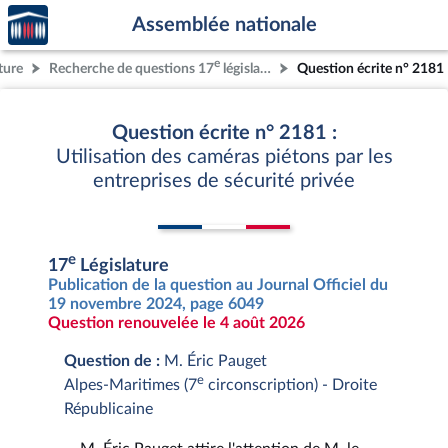
Accèder
Aller au contenu
Aller en bas de la page
Assemblée nationale
à la
page
e
ture
Recherche de questions 17
législature
Question écrite n° 2181
d'accueil
Question écrite n° 2181 :
Utilisation des caméras piétons par les
entreprises de sécurité privée
e
17
Législature
Publication de la question au Journal Officiel du
19 novembre 2024, page 6049
Question renouvelée le 4 août 2026
Question de :
M. Éric Pauget
e
Alpes-Maritimes (7
circonscription) - Droite
Républicaine