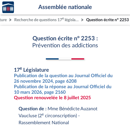
Accèder
Aller au contenu
Aller en bas de la page
Assemblée nationale
à la
page
e
ture
Recherche de questions 17
législature
Question écrite n° 2253
d'accueil
Question écrite n° 2253 :
Prévention des addictions
e
17
Législature
Publication de la question au Journal Officiel du
26 novembre 2024, page 6208
Publication de la réponse au Journal Officiel du
10 mars 2026, page 2160
Question renouvelée le 8 juillet 2025
Question de :
Mme Bénédicte Auzanot
e
Vaucluse (2
circonscription) -
Rassemblement National