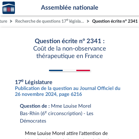
Accèder
Aller au contenu
Aller en bas de la page
Assemblée nationale
à la
page
e
ture
Recherche de questions 17
législature
Question écrite n° 2341
d'accueil
Question écrite n° 2341 :
Coût de la non-observance
thérapeutique en France
e
17
Législature
Publication de la question au Journal Officiel du
26 novembre 2024, page 6216
Question de :
Mme Louise Morel
e
Bas-Rhin (6
circonscription) - Les
Démocrates
Mme Louise Morel attire l'attention de