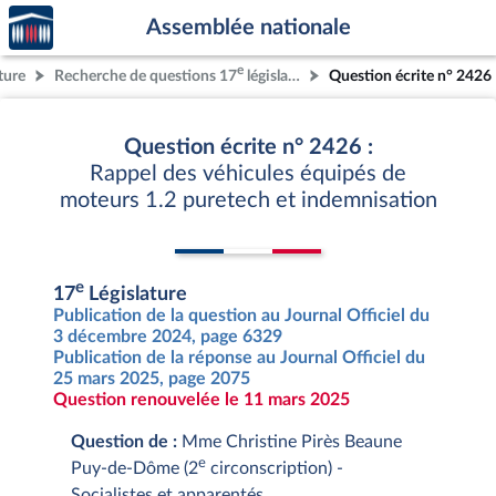
Accèder
Aller au contenu
Aller en bas de la page
Assemblée nationale
à la
page
e
ture
Recherche de questions 17
législature
Question écrite n° 2426
d'accueil
Question écrite n° 2426 :
Rappel des véhicules équipés de
moteurs 1.2 puretech et indemnisation
e
17
Législature
Publication de la question au Journal Officiel du
3 décembre 2024, page 6329
Publication de la réponse au Journal Officiel du
25 mars 2025, page 2075
Question renouvelée le 11 mars 2025
Question de :
Mme Christine Pirès Beaune
e
Puy-de-Dôme (2
circonscription) -
Socialistes et apparentés