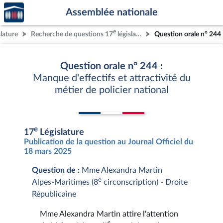
Accèder
Aller au contenu
Aller en bas de la page
Assemblée nationale
à la
page
e
slature
Recherche de questions 17
législature
Question orale n° 244
d'accueil
Question orale n° 244 :
Manque d'effectifs et attractivité du
métier de policier national
e
17
Législature
Publication de la question au Journal Officiel du
18 mars 2025
Question de :
Mme Alexandra Martin
e
Alpes-Maritimes (8
circonscription) - Droite
Républicaine
Mme Alexandra Martin attire l'attention