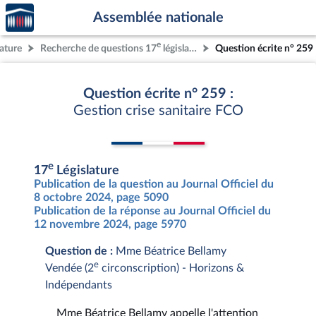
Accèder
Aller au contenu
Aller en bas de la page
Assemblée nationale
à la
page
e
lature
Recherche de questions 17
législature
Question écrite n° 259
d'accueil
Question écrite n° 259 :
Gestion crise sanitaire FCO
e
17
Législature
Publication de la question au Journal Officiel du
8 octobre 2024, page 5090
Publication de la réponse au Journal Officiel du
12 novembre 2024, page 5970
Question de :
Mme Béatrice Bellamy
e
Vendée (2
circonscription) - Horizons &
Indépendants
Mme Béatrice Bellamy appelle l'attention