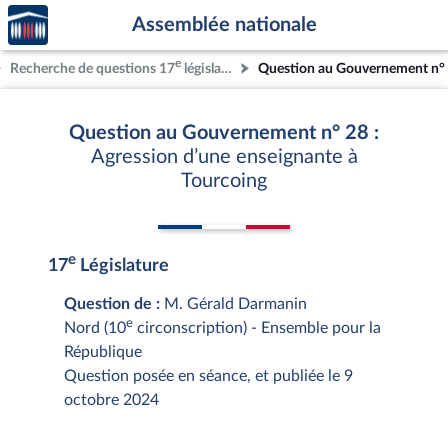
Accèder
Aller au contenu
Aller en bas de la page
Assemblée nationale
à la
page
e
Recherche de questions 17
législature
Question au Gouvernement n°
d'accueil
Question au Gouvernement n° 28 :
Agression d’une enseignante à
Tourcoing
e
17
Législature
Question de :
M. Gérald Darmanin
e
Nord (10
circonscription) - Ensemble pour la
République
Question posée en séance, et publiée le 9
octobre 2024