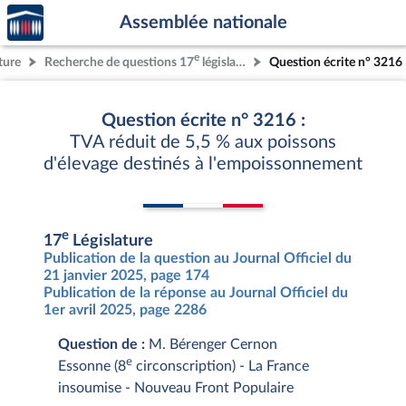
Accèder
Aller au contenu
Aller en bas de la page
Assemblée nationale
à la
page
e
ture
Recherche de questions 17
législature
Question écrite n° 3216
d'accueil
Question écrite n° 3216 :
TVA réduit de 5,5 % aux poissons
d'élevage destinés à l'empoissonnement
e
17
Législature
Publication de la question au Journal Officiel du
21 janvier 2025, page 174
Publication de la réponse au Journal Officiel du
1er avril 2025, page 2286
Question de :
M. Bérenger Cernon
e
Essonne (8
circonscription) - La France
insoumise - Nouveau Front Populaire