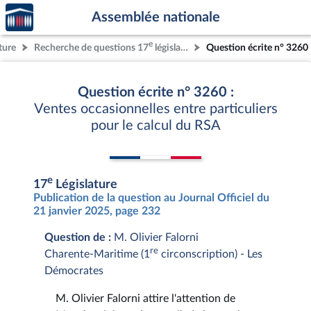
Accèder
Aller au contenu
Aller en bas de la page
Assemblée nationale
à la
page
e
ture
Recherche de questions 17
législature
Question écrite n° 3260
d'accueil
Question écrite n° 3260 :
Ventes occasionnelles entre particuliers
pour le calcul du RSA
e
17
Législature
Publication de la question au Journal Officiel du
21 janvier 2025, page 232
Question de :
M. Olivier Falorni
re
Charente-Maritime (1
circonscription) - Les
Démocrates
M. Olivier Falorni attire l'attention de