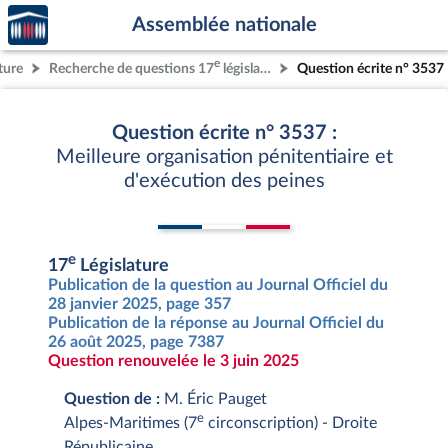
Accèder
Aller au contenu
Aller en bas de la page
Assemblée nationale
à la
page
e
ture
Recherche de questions 17
législature
Question écrite n° 3537
d'accueil
Question écrite n° 3537 :
Meilleure organisation pénitentiaire et
d'exécution des peines
e
17
Législature
Publication de la question au Journal Officiel du
28 janvier 2025, page 357
Publication de la réponse au Journal Officiel du
26 août 2025, page 7387
Question renouvelée le 3 juin 2025
Question de :
M. Éric Pauget
e
Alpes-Maritimes (7
circonscription) - Droite
Républicaine