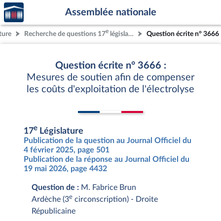
Accèder
Aller au contenu
Aller en bas de la page
Assemblée nationale
à la
page
e
ture
Recherche de questions 17
législature
Question écrite n° 3666
d'accueil
Question écrite n° 3666 :
Mesures de soutien afin de compenser
les coûts d'exploitation de l'électrolyse
e
17
Législature
Publication de la question au Journal Officiel du
4 février 2025, page 501
Publication de la réponse au Journal Officiel du
19 mai 2026, page 4432
Question de :
M. Fabrice Brun
e
Ardèche (3
circonscription) - Droite
Républicaine