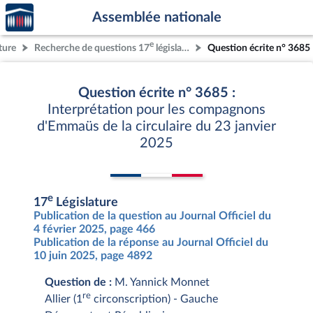
Accèder
Aller au contenu
Aller en bas de la page
Assemblée nationale
à la
page
e
ture
Recherche de questions 17
législature
Question écrite n° 3685
d'accueil
Question écrite n° 3685 :
Interprétation pour les compagnons
d'Emmaüs de la circulaire du 23 janvier
2025
e
17
Législature
Publication de la question au Journal Officiel du
4 février 2025, page 466
Publication de la réponse au Journal Officiel du
10 juin 2025, page 4892
Question de :
M. Yannick Monnet
re
Allier (1
circonscription) - Gauche