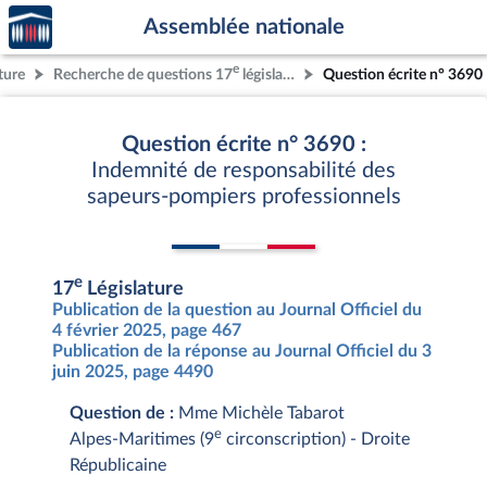
Accèder
Aller au contenu
Aller en bas de la page
Assemblée nationale
à la
page
e
ture
Recherche de questions 17
législature
Question écrite n° 3690
d'accueil
Question écrite n° 3690 :
Indemnité de responsabilité des
sapeurs-pompiers professionnels
e
17
Législature
Publication de la question au Journal Officiel du
4 février 2025, page 467
Publication de la réponse au Journal Officiel du 3
juin 2025, page 4490
Question de :
Mme Michèle Tabarot
e
Alpes-Maritimes (9
circonscription) - Droite
Républicaine