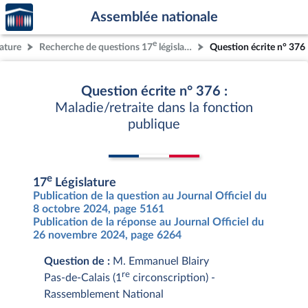
Accèder
Aller au contenu
Aller en bas de la page
Assemblée nationale
à la
page
e
lature
Recherche de questions 17
législature
Question écrite n° 376
d'accueil
Question écrite n° 376 :
Maladie/retraite dans la fonction
publique
e
17
Législature
Publication de la question au Journal Officiel du
8 octobre 2024, page 5161
Publication de la réponse au Journal Officiel du
26 novembre 2024, page 6264
Question de :
M. Emmanuel Blairy
re
Pas-de-Calais (1
circonscription) -
Rassemblement National