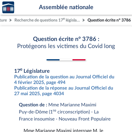
Accèder
Aller au contenu
Aller en bas de la page
Assemblée nationale
à la
page
e
ture
Recherche de questions 17
législature
Question écrite n° 3786
d'accueil
Question écrite n° 3786 :
Protégeons les victimes du Covid long
e
17
Législature
Publication de la question au Journal Officiel du
4 février 2025, page 494
Publication de la réponse au Journal Officiel du
27 mai 2025, page 4034
Question de :
Mme Marianne Maximi
re
Puy-de-Dôme (1
circonscription) - La
France insoumise - Nouveau Front Populaire
Mme Marianne Maximi interroge M. le