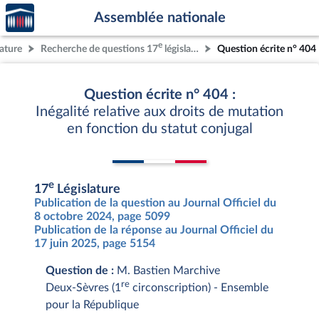
Accèder
Aller au contenu
Aller en bas de la page
Assemblée nationale
à la
page
e
lature
Recherche de questions 17
législature
Question écrite n° 404
d'accueil
Question écrite n° 404 :
Inégalité relative aux droits de mutation
en fonction du statut conjugal
e
17
Législature
Publication de la question au Journal Officiel du
8 octobre 2024, page 5099
Publication de la réponse au Journal Officiel du
17 juin 2025, page 5154
Question de :
M. Bastien Marchive
re
Deux-Sèvres (1
circonscription) - Ensemble
pour la République