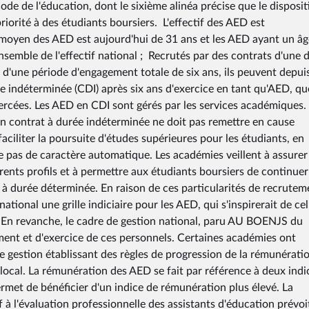
ode de l'éducation, dont le sixième alinéa précise que le disposit
riorité à des étudiants boursiers. L'effectif des AED est
 moyen des AED est aujourd'hui de 31 ans et les AED ayant un âg
nsemble de l'effectif national ; Recrutés par des contrats d'une 
 d'une période d'engagement totale de six ans, ils peuvent depuis
 indéterminée (CDI) après six ans d'exercice en tant qu'AED, qu
exercées. Les AED en CDI sont gérés par les services académiques.
 en contrat à durée indéterminée ne doit pas remettre en cause
faciliter la poursuite d'études supérieures pour les étudiants, en
nte pas de caractère automatique. Les académies veillent à assurer
érents profils et à permettre aux étudiants boursiers de continuer
 à durée déterminée. En raison de ces particularités de recrutem
national une grille indiciaire pour les AED, qui s'inspirerait de cel
 En revanche, le cadre de gestion national, paru AU BOENJS du
ent et d'exercice de ces personnels. Certaines académies ont
 gestion établissant des règles de progression de la rémunérati
local. La rémunération des AED se fait par référence à deux indi
ermet de bénéficier d'un indice de rémunération plus élevé. La
 à l'évaluation professionnelle des assistants d'éducation prévoi