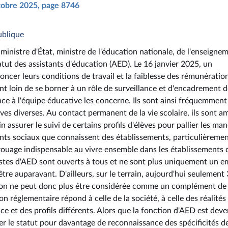
ctobre 2025, page 8746
ublique
ministre d'État, ministre de l'éducation nationale, de l'enseigne
tatut des assistants d'éducation (AED). Le 16 janvier 2025, un
cer leurs conditions de travail et la faiblesse des rémunération
nt loin de se borner à un rôle de surveillance et d'encadrement 
tance à l'équipe éducative les concerne. Ils sont ainsi fréquemment
ves diverses. Au contact permanent de la vie scolaire, ils sont 
 assurer le suivi de certains profils d'élèves pour pallier les ma
ants sociaux que connaissent des établissements, particulièreme
 rouage indispensable au vivre ensemble dans les établissements 
postes d'AED sont ouverts à tous et ne sont plus uniquement un e
tre auparavant. D'ailleurs, sur le terrain, aujourd'hui seulement
sion ne peut donc plus être considérée comme un complément de
n réglementaire répond à celle de la société, à celle des réalités
e et des profils différents. Alors que la fonction d'AED est dev
luer le statut pour davantage de reconnaissance des spécificités d