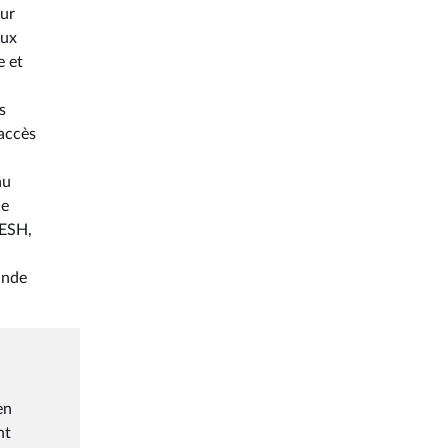
our
eux
e et
s
'accès
au
ne
AESH,
ande
en
nt