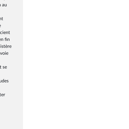
n au
nt
e
cient
n fin
istère
 voie
t se
tudes
ter