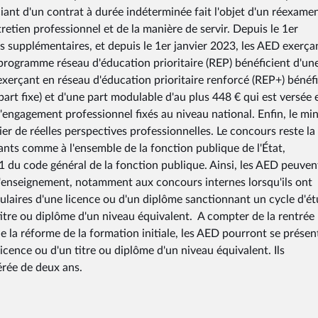
iant d'un contrat à durée indéterminée fait l'objet d'un réexame
tretien professionnel et de la manière de servir. Depuis le 1er
s supplémentaires, et depuis le 1er janvier 2023, les AED exerça
programme réseau d'éducation prioritaire (REP) bénéficient d'un
xerçant en réseau d'éducation prioritaire renforcé (REP+) bénéfi
art fixe) et d'une part modulable d'au plus 448 € qui est versée e
 d'engagement professionnel fixés au niveau national. Enfin, le min
ier de réelles perspectives professionnelles. Le concours reste la
nts comme à l'ensemble de la fonction publique de l'État,
1 du code général de la fonction publique. Ainsi, les AED peuven
l'enseignement, notamment aux concours internes lorsqu'ils ont
itulaires d'une licence ou d'un diplôme sanctionnant un cycle d'é
itre ou diplôme d'un niveau équivalent. A compter de la rentrée
e la réforme de la formation initiale, les AED pourront se présen
icence ou d'un titre ou diplôme d'un niveau équivalent. Ils
érée de deux ans.