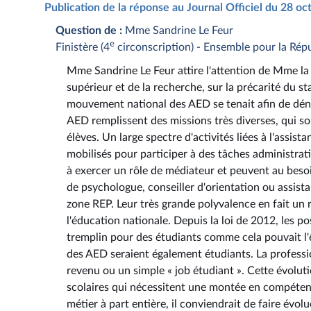
Publication de la réponse au Journal Officiel du 28 o
Question de :
Mme Sandrine Le Feur
e
Finistère (4
circonscription) - Ensemble pour la Rép
Mme Sandrine Le Feur attire l'attention de Mme la 
supérieur et de la recherche, sur la précarité du s
mouvement national des AED se tenait afin de dénon
AED remplissent des missions très diverses, qui so
élèves. Un large spectre d'activités liées à l'assis
mobilisés pour participer à des tâches administrati
à exercer un rôle de médiateur et peuvent au besoin
de psychologue, conseiller d'orientation ou assist
zone REP. Leur très grande polyvalence en fait un
l'éducation nationale. Depuis la loi de 2012, les 
tremplin pour des étudiants comme cela pouvait l'ê
des AED seraient également étudiants. La profes
revenu ou un simple « job étudiant ». Cette évolutio
scolaires qui nécessitent une montée en compétenc
métier à part entière, il conviendrait de faire évo