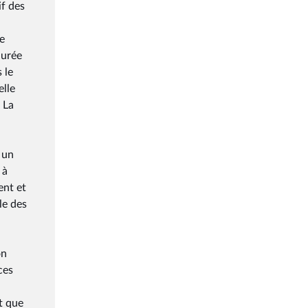
if des
e
durée
 le
elle
 La
 un
 à
ent et
le des
on
ces
t que