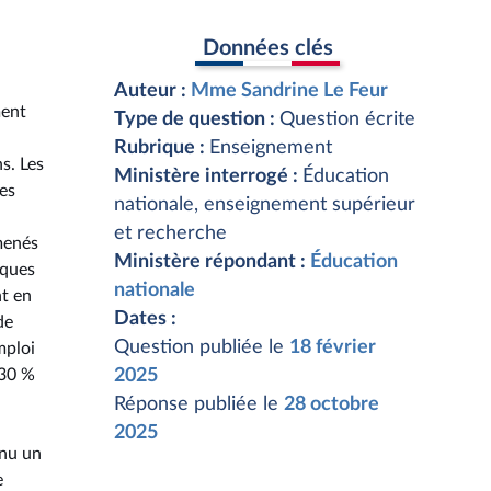
Données clés
Auteur :
Mme Sandrine Le Feur
ment
Type de question :
Question écrite
Rubrique :
Enseignement
s. Les
Ministère interrogé :
Éducation
des
nationale, enseignement supérieur
et recherche
amenés
Ministère répondant :
Éducation
nques
nationale
nt en
Dates :
de
Question publiée le
18 février
mploi
 30 %
2025
Réponse publiée le
28 octobre
2025
enu un
e