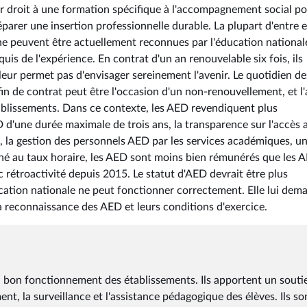
voir droit à une formation spécifique à l'accompagnement social p
parer une insertion professionnelle durable. La plupart d'entre 
e peuvent être actuellement reconnues par l'éducation national
uis de l'expérience. En contrat d'un an renouvelable six fois, ils
leur permet pas d'envisager sereinement l'avenir. Le quotidien de
in de contrat peut être l'occasion d'un non-renouvellement, et l
ablissements. Dans ce contexte, les AED revendiquent plus
 d'une durée maximale de trois ans, la transparence sur l'accès 
s, la gestion des personnels AED par les services académiques, u
né au taux horaire, les AED sont moins bien rémunérés que les 
étroactivité depuis 2015. Le statut d'AED devrait être plus
ucation nationale ne peut fonctionner correctement. Elle lui dem
a reconnaissance des AED et leurs conditions d'exercice.
au bon fonctionnement des établissements. Ils apportent un souti
nt, la surveillance et l'assistance pédagogique des élèves. Ils so