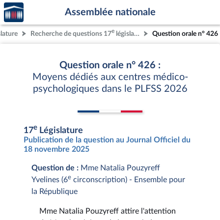
Accèder
Aller au contenu
Aller en bas de la page
Assemblée nationale
à la
page
e
slature
Recherche de questions 17
législature
Question orale n° 426
d'accueil
Question orale n° 426 :
Moyens dédiés aux centres médico-
psychologiques dans le PLFSS 2026
e
17
Législature
Publication de la question au Journal Officiel du
18 novembre 2025
Question de :
Mme Natalia Pouzyreff
e
Yvelines (6
circonscription) - Ensemble pour
la République
Mme Natalia Pouzyreff attire l'attention