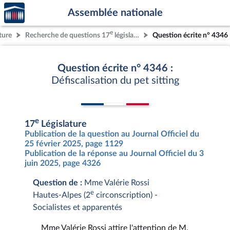
Accèder
Aller au contenu
Aller en bas de la page
Assemblée nationale
à la
page
e
ture
Recherche de questions 17
législature
Question écrite n° 4346
d'accueil
Question écrite n° 4346 :
Défiscalisation du pet sitting
e
17
Législature
Publication de la question au Journal Officiel du
25 février 2025, page 1129
Publication de la réponse au Journal Officiel du 3
juin 2025, page 4326
Question de :
Mme Valérie Rossi
e
Hautes-Alpes (2
circonscription) -
Socialistes et apparentés
Mme Valérie Rossi attire l'attention de M.