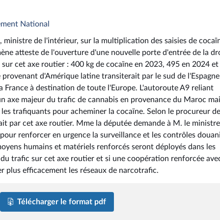
ement National
ministre de l'intérieur, sur la multiplication des saisies de cocaï
ne atteste de l'ouverture d'une nouvelle porte d'entrée de la d
é sur cet axe routier : 400 kg de cocaïne en 2023, 495 en 2024 et
provenant d'Amérique latine transiterait par le sud de l'Espagne
a France à destination de toute l'Europe. L'autoroute A9 reliant
un axe majeur du trafic de cannabis en provenance du Maroc mais
 les trafiquants pour acheminer la cocaïne. Selon le procureur d
ait par cet axe routier. Mme la députée demande à M. le ministre
ur renforcer en urgence la surveillance et les contrôles douan
 moyens humains et matériels renforcés seront déployés dans les
du trafic sur cet axe routier et si une coopération renforcée avec
 plus efficacement les réseaux de narcotrafic.
Télécharger le format pdf