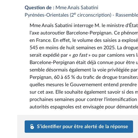
Question de :
Mme Anaïs Sabatini
e
Pyrénées-Orientales (2
circonscription) - Rassembl
Mme Anaïs Sabatini interroge M. le ministre d'État, 
l'axe autoroutier Barcelone-Perpignan. Ce phénomè
en France. En effet, le volume des saisies a explos
545 en moins de huit semaines en 2025. La drogue 
serait expédié par «
go fast
» ou par camions vers l
Barcelone-Perpignan était déjà connue pour être 
semble désormais également la voie privilégiée par
Perpignan, 60 à 65 % du trafic de drogue transiter
quelles mesures le Gouvernement entend prendre po
sur cet axe. Elle souhaite également savoir si des
prochaines semaines pour contrer l'intensification 
autorités espagnoles est envisagée pour démanteler
S’identifier pour être alerté de la réponse