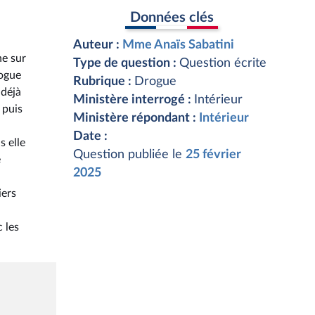
Données clés
Auteur :
Mme Anaïs Sabatini
ne sur
Type de question :
Question écrite
rogue
Rubrique :
Drogue
 déjà
Ministère interrogé :
Intérieur
 puis
Ministère répondant :
Intérieur
Date :
 elle
Question publiée le
25 février
e
2025
iers
 les