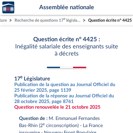
Accèder
Aller au contenu
Aller en bas de la page
Assemblée nationale
à la
page
e
ture
Recherche de questions 17
législature
Question écrite n° 4425
d'accueil
Question écrite n° 4425 :
Inégalité salariale des enseignants suite
à décrets
e
17
Législature
Publication de la question au Journal Officiel du
25 février 2025, page 1139
Publication de la réponse au Journal Officiel du
28 octobre 2025, page 8761
Question renouvelée le 21 octobre 2025
Question de :
M. Emmanuel Fernandes
e
Bas-Rhin (2
circonscription) - La France
insoumise - Nouveau Front Populaire