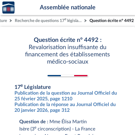
Accèder
Aller au contenu
Aller en bas de la page
Assemblée nationale
à la
page
e
ture
Recherche de questions 17
législature
Question écrite n° 4492
d'accueil
Question écrite n° 4492 :
Revalorisation insuffisante du
financement des établissements
médico-sociaux
e
17
Législature
Publication de la question au Journal Officiel du
25 février 2025, page 1210
Publication de la réponse au Journal Officiel du
20 janvier 2026, page 312
Question de :
Mme Élisa Martin
e
Isère (3
circonscription) - La France