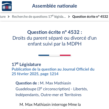
Accèder
Aller au contenu
Aller en bas de la page
Assemblée nationale
à la
page
e
ture
Recherche de questions 17
législature
Question écrite n° 4532
d'accueil
Question écrite n° 4532 :
Droits du parent séparé ou divorcé d'un
enfant suivi par la MDPH
e
17
Législature
Publication de la question au Journal Officiel du
25 février 2025, page 1214
Question de :
M. Max Mathiasin
e
Guadeloupe (3
circonscription) - Libertés,
Indépendants, Outre-mer et Territoires
M. Max Mathiasin interroge Mme la