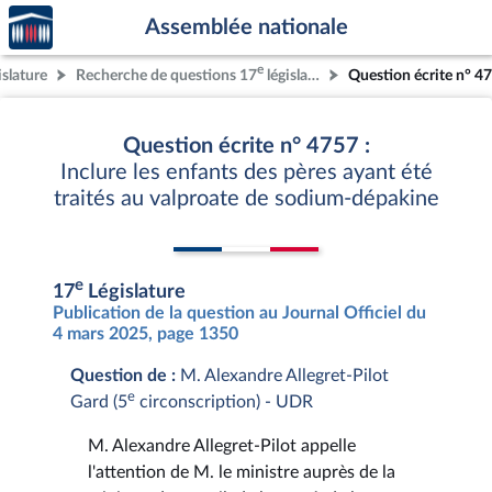
Accèder
Aller au contenu
Aller en bas de la page
Assemblée nationale
à la
page
e
islature
Recherche de questions 17
législature
Question écrite n° 4
d'accueil
Question écrite n° 4757 :
Inclure les enfants des pères ayant été
traités au valproate de sodium-dépakine
e
17
Législature
Publication de la question au Journal Officiel du
4 mars 2025, page 1350
Question de :
M. Alexandre Allegret-Pilot
e
Gard (5
circonscription) - UDR
M. Alexandre Allegret-Pilot appelle
l'attention de M. le ministre auprès de la