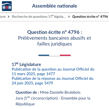
Accèder
Aller au contenu
Aller en bas de la page
Assemblée nationale
à la
page
e
ture
Recherche de questions 17
législature
Question écrite n° 4796
d'accueil
Question écrite n° 4796 :
Prélèvements bancaires abusifs et
failles juridiques
e
17
Législature
Publication de la question au Journal Officiel du
11 mars 2025, page 1477
Publication de la réponse au Journal Officiel du
24 juin 2025, page 5479
Question de :
Mme Danielle Brulebois
re
Jura (1
circonscription) - Ensemble pour la
République