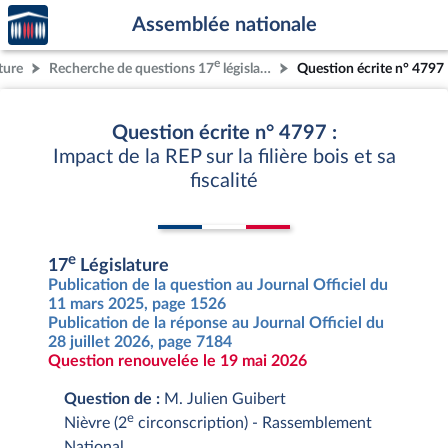
Accèder
Aller au contenu
Aller en bas de la page
Assemblée nationale
à la
page
e
ture
Recherche de questions 17
législature
Question écrite n° 4797
d'accueil
Question écrite n° 4797 :
Impact de la REP sur la filière bois et sa
fiscalité
e
17
Législature
Publication de la question au Journal Officiel du
11 mars 2025, page 1526
Publication de la réponse au Journal Officiel du
28 juillet 2026, page 7184
Question renouvelée le 19 mai 2026
Question de :
M. Julien Guibert
e
Nièvre (2
circonscription) - Rassemblement
National