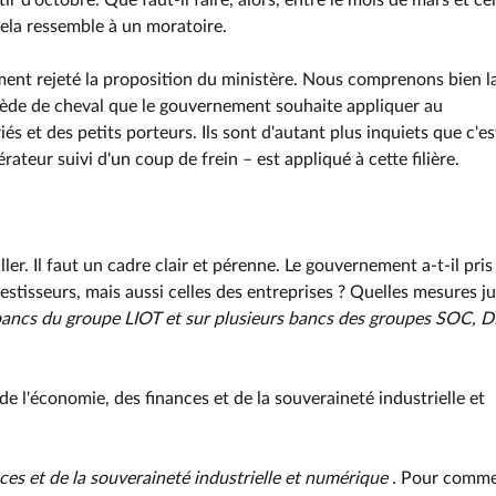
r d'octobre. Que faut-il faire, alors, entre le mois de mars et cel
Cela ressemble à un moratoire.
gement rejeté la proposition du ministère. Nous comprenons bien l
emède de cheval que le gouvernement souhaite appliquer au
és et des petits porteurs. Ils sont d'autant plus inquiets que c'es
ateur suivi d'un coup de frein – est appliqué à cette filière.
ller. Il faut un cadre clair et pérenne. Le gouvernement a-t-il pris
estisseurs, mais aussi celles des entreprises ? Quelles mesures j
bancs du groupe LIOT et sur plusieurs bancs des groupes SOC, D
 de l'économie, des finances et de la souveraineté industrielle et
ces et de la souveraineté industrielle et numérique .
Pour comme