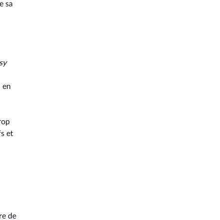
e sa
sy
u en
rop
s et
re de