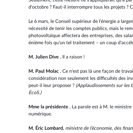
Seulement, cette mesure ne s'appliquerait qu'à parti
d'octobre ? Faut-il interrompre tous les projets ? 
Le 6 mars, le Conseil supérieur de l'énergie a lar
nécessité de tenir les comptes publics, mais le r
photovoltaïque affectera des entreprises, des salari
énième fois qu'un tel traitement – un coup d'accélér
M. Julien Dive .
Il a raison !
M. Paul Molac .
Ce n'est pas là une façon de travai
considération non seulement les difficultés des inv
peut-il leur proposer ?
(Applaudissements sur les 
EcoS.)
Mme la présidente .
La parole est à M. le ministre
numérique.
M. Éric Lombard,
ministre de l’économie, des finan