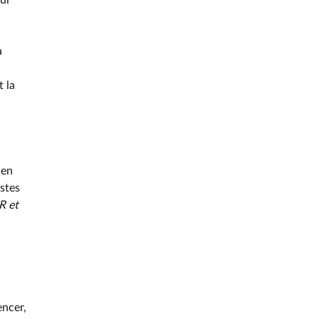
ui
a
t la
 en
ustes
R et
ncer,