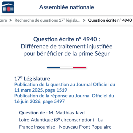
Accèder
Aller au contenu
Aller en bas de la page
Assemblée nationale
à la
page
e
ture
Recherche de questions 17
législature
Question écrite n° 4940
d'accueil
Question écrite n° 4940 :
Différence de traitement injustifiée
pour bénéficier de la prime Ségur
e
17
Législature
Publication de la question au Journal Officiel du
11 mars 2025, page 1519
Publication de la réponse au Journal Officiel du
16 juin 2026, page 5497
Question de :
M. Matthias Tavel
e
Loire-Atlantique (8
circonscription) - La
France insoumise - Nouveau Front Populaire