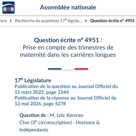
Accèder
Aller au contenu
Aller en bas de la page
Assemblée nationale
à la
page
e
ture
Recherche de questions 17
législature
Question écrite n° 4951
d'accueil
Question écrite n° 4951 :
Prise en compte des trimestres de
maternité dans les carrières longues
e
17
Législature
Publication de la question au Journal Officiel du
11 mars 2025, page 1544
Publication de la réponse au Journal Officiel du
12 mai 2026, page 4278
Question de :
M. Loïc Kervran
e
Cher (3
circonscription) - Horizons &
Indépendants