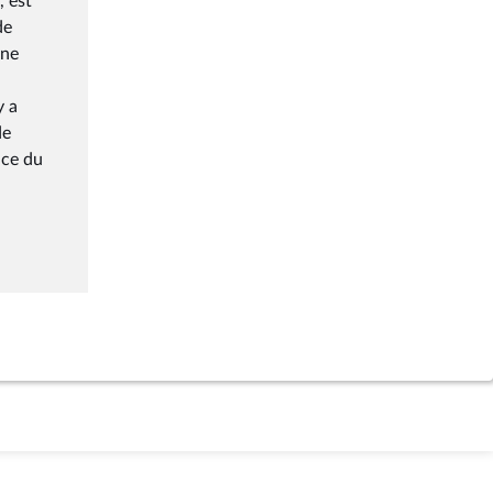
, est
de
une
y a
de
nce du