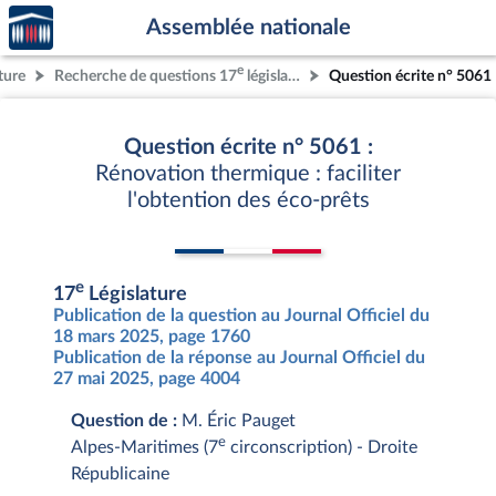
Accèder
Aller au contenu
Aller en bas de la page
Assemblée nationale
à la
page
e
ture
Recherche de questions 17
législature
Question écrite n° 5061
d'accueil
Question écrite n° 5061 :
Rénovation thermique : faciliter
l'obtention des éco-prêts
e
17
Législature
Publication de la question au Journal Officiel du
18 mars 2025, page 1760
Publication de la réponse au Journal Officiel du
27 mai 2025, page 4004
Question de :
M. Éric Pauget
e
Alpes-Maritimes (7
circonscription) - Droite
Républicaine