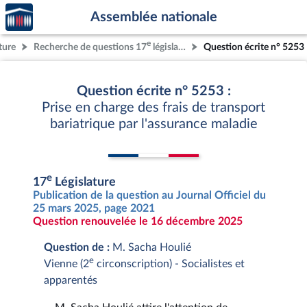
Accèder
Aller au contenu
Aller en bas de la page
Assemblée nationale
à la
page
e
ture
Recherche de questions 17
législature
Question écrite n° 5253
d'accueil
Question écrite n° 5253 :
Prise en charge des frais de transport
bariatrique par l'assurance maladie
e
17
Législature
Publication de la question au Journal Officiel du
25 mars 2025, page 2021
Question renouvelée le 16 décembre 2025
Question de :
M. Sacha Houlié
e
Vienne (2
circonscription) - Socialistes et
apparentés