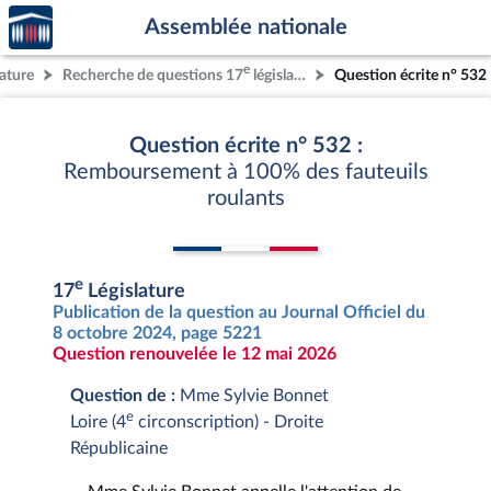
Accèder
Aller au contenu
Aller en bas de la page
Assemblée nationale
à la
page
e
lature
Recherche de questions 17
législature
Question écrite n° 532
d'accueil
Question écrite n° 532 :
Remboursement à 100% des fauteuils
roulants
e
17
Législature
Publication de la question au Journal Officiel du
8 octobre 2024, page 5221
Question renouvelée le 12 mai 2026
Question de :
Mme Sylvie Bonnet
e
Loire (4
circonscription) - Droite
Républicaine