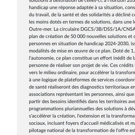
solutions à destination de celles-ci, à l'horizon 
handicap une réponse adaptée à sa situation, consi
du travail, de la santé et des solidarités a décliné
les moins dotés en termes de solutions, dans une log
Outre-mer. La circulaire DGCS/3B/DSS/1A/CNSA/
plan de création de 50 000 nouvelles solutions et 
personnes en situation de handicap 2024-2030, is
modalités de mise en œuvre de ce plan. Doté de 1,5 
l'autonomie, ce plan constitue un effort inédit de 
personne de réaliser son projet de vie. Ces crédits
vers le milieu ordinaire, pour accélérer la transfo
à une logique de plateformes de services coordonn
de santé réaliseront des diagnostics territoriaux e
associations représentant les personnes, ainsi que l
partir des besoins identifiés dans les territoires a
programmations pluriannuelles des solutions à déve
s'accélérer la création, l'extension et la transfor
sociaux, incluant foyers d'accueil médicalisés et m
pilotage national de la transformation de l'offre est