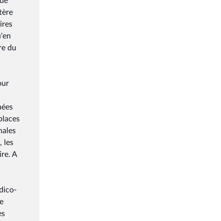
 de
tère
ires
u'en
re du
our
nées
places
nales
 les
ire. A
dico-
de
es