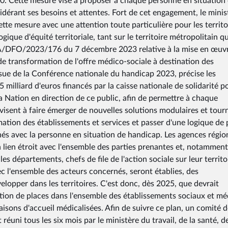
2030. Cette mesure vise à proposer à chaque personne en situation
dérant ses besoins et attentes. Fort de cet engagement, le minis
 cette mesure avec une attention toute particulière pour les territo
ique d'équité territoriale, tant sur le territoire métropolitain q
DFO/2023/176 du 7 décembre 2023 relative à la mise en œuv
de transformation de l'offre médico-sociale à destination des
sue de la Conférence nationale du handicap 2023, précise les
milliard d'euros financés par la caisse nationale de solidarité p
la Nation en direction de ce public, afin de permettre à chaque
 visent à faire émerger de nouvelles solutions modulaires et tour
rmation des établissements et services et passer d'une logique de 
és avec la personne en situation de handicap. Les agences régio
n lien étroit avec l'ensemble des parties prenantes et, notamment,
es départements, chefs de file de l'action sociale sur leur territo
vec l'ensemble des acteurs concernés, seront établies, des
lopper dans les territoires. C'est donc, dès 2025, que devrait
mation de places dans l'ensemble des établissements sociaux et mé
aisons d'accueil médicalisées. Afin de suivre ce plan, un comité 
 réuni tous les six mois par le ministère du travail, de la santé, d