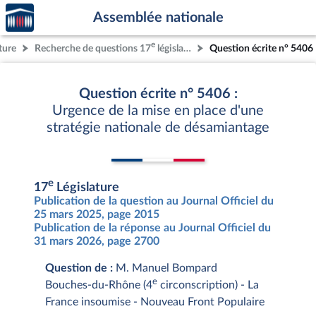
Accèder
Aller au contenu
Aller en bas de la page
Assemblée nationale
à la
page
e
ture
Recherche de questions 17
législature
Question écrite n° 5406
d'accueil
Question écrite n° 5406 :
Urgence de la mise en place d'une
stratégie nationale de désamiantage
e
17
Législature
Publication de la question au Journal Officiel du
25 mars 2025, page 2015
Publication de la réponse au Journal Officiel du
31 mars 2026, page 2700
Question de :
M. Manuel Bompard
e
Bouches-du-Rhône (4
circonscription) - La
France insoumise - Nouveau Front Populaire