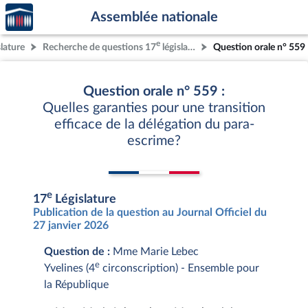
Accèder
Aller au contenu
Aller en bas de la page
Assemblée nationale
à la
page
e
slature
Recherche de questions 17
législature
Question orale n° 559
d'accueil
Question orale n° 559 :
Quelles garanties pour une transition
efficace de la délégation du para-
escrime?
e
17
Législature
Publication de la question au Journal Officiel du
27 janvier 2026
Question de :
Mme Marie Lebec
e
Yvelines (4
circonscription) - Ensemble pour
la République