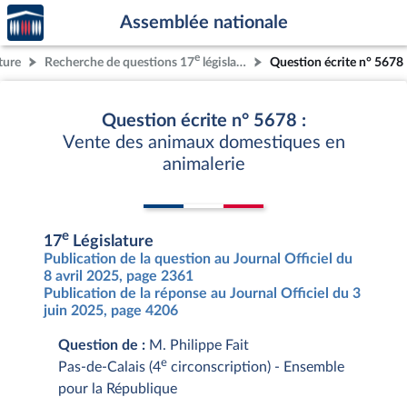
Accèder
Aller au contenu
Aller en bas de la page
Assemblée nationale
à la
page
e
ture
Recherche de questions 17
législature
Question écrite n° 5678
d'accueil
Question écrite n° 5678 :
Vente des animaux domestiques en
animalerie
e
17
Législature
Publication de la question au Journal Officiel du
8 avril 2025, page 2361
Publication de la réponse au Journal Officiel du 3
juin 2025, page 4206
Question de :
M. Philippe Fait
e
Pas-de-Calais (4
circonscription) - Ensemble
pour la République