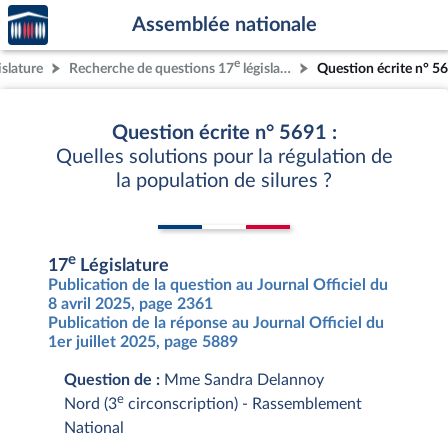
Accèder
Aller au contenu
Aller en bas de la page
Assemblée nationale
à la
page
e
islature
Recherche de questions 17
législature
Question écrite n° 5
d'accueil
Question écrite n° 5691 :
Quelles solutions pour la régulation de
la population de silures ?
e
17
Législature
Publication de la question au Journal Officiel du
8 avril 2025, page 2361
Publication de la réponse au Journal Officiel du
1er juillet 2025, page 5889
Question de :
Mme Sandra Delannoy
e
Nord (3
circonscription) - Rassemblement
National