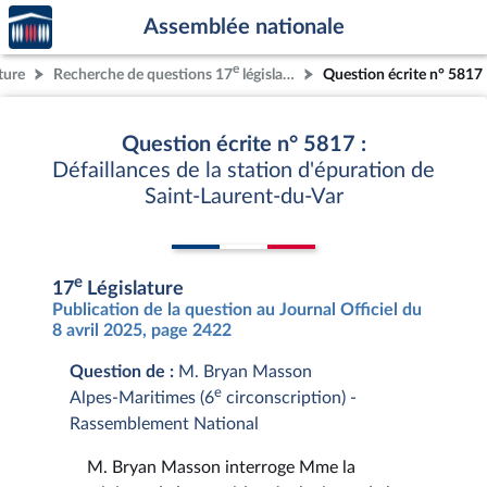
Accèder
Aller au contenu
Aller en bas de la page
Assemblée nationale
à la
page
e
ture
Recherche de questions 17
législature
Question écrite n° 5817
d'accueil
Question écrite n° 5817 :
Défaillances de la station d'épuration de
Saint-Laurent-du-Var
e
17
Législature
Publication de la question au Journal Officiel du
8 avril 2025, page 2422
Question de :
M. Bryan Masson
e
Alpes-Maritimes (6
circonscription) -
Rassemblement National
M. Bryan Masson interroge Mme la