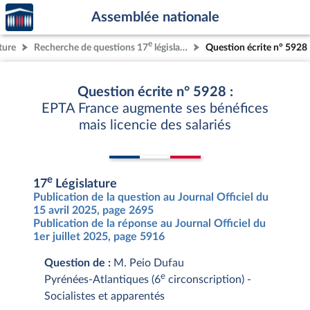
Accèder
Aller au contenu
Aller en bas de la page
Assemblée nationale
à la
page
e
ture
Recherche de questions 17
législature
Question écrite n° 5928
d'accueil
Question écrite n° 5928 :
EPTA France augmente ses bénéfices
mais licencie des salariés
e
17
Législature
Publication de la question au Journal Officiel du
15 avril 2025, page 2695
Publication de la réponse au Journal Officiel du
1er juillet 2025, page 5916
Question de :
M. Peio Dufau
e
Pyrénées-Atlantiques (6
circonscription) -
Socialistes et apparentés