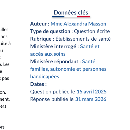
Données clés
Auteur :
Mme Alexandra Masson
lles,
Type de question :
Question écrite
dans
Rubrique :
Établissements de santé
uite à
Ministère interrogé :
Santé et
au
accès aux soins
t
Ministère répondant :
Santé,
. Les
familles, autonomie et personnes
e
handicapées
s pas
Dates :
Question publiée le
15 avril 2025
ion.
ment.
Réponse publiée le
31 mars 2026
iers
ors