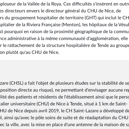
mployeur de la Vallée de la Roya. Ces difficultés s'insèrent en outr
e des directeurs envers le directeur général du CHU de Nice, de
rs du groupement hospitalier de territoire (GHT) qui inclut le C
pitalier de la Riviera Française (Menton), les hôpitaux de la Vésu
'est pourquoi en raison de la proximité géographique de la comm
nce administrative à la même communauté d'agglomération, elle 
r le rattachement de la structure hospitalière de Tende au group
ton plutôt qu'au CHU de Nice.
are (CHSL) a fait l'objet de plusieurs études sur la stabilité de s
xposition directe au risque), ne permettant d'envisager aucune re
lité des patients et résidents de l'établissement ainsi que le per
talier universitaire (CHU) de Nice à Tende, situé à 1 km de Saint-
U de Nice depuis avril 2019, le CH Saint-Lazare a développé d
, ainsi qu'avec le pôle soins de suite et de réadaptation du CHU
ec la ville, avec la mise en place d'une antenne de la maison de s