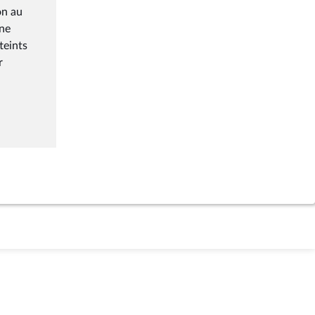
on au
une
teints
r