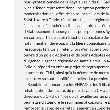
pluri-professionnelle de la Roya au sein du CH Sa
Nice à Tende représente donc une option pertinent
modernisation de l'offre de soins locale. Lors de 
Saint-Lazare à Tende, réunissant l'agence régional
Nice a exposé le schéma cible capacitaire de l'établ
d'Etablissement d'hébergement pour personnes âgé
En contrepartie de cette réduction capacitaire des 
notamment en développant la filière domiciliaire, 
ressources territorial, retenu lors d'un appel à pro
œuvre d'un pôle d'Activités et de Soins Adaptés de
d'urgence. L'agence régionale de santé a émis un av
Celle-ci répond en effet au projet de regroupem
Lazare et du CHU, ainsi qu'à la nécessité de mettre
en assurer sa soutenabilité financière. La première
la République, concernera les EHPAD et les 5 lits 
réhabilitation des locaux du pôle d'aval du CHU po
directeur du CHU de Nice doit travailler sur un pr
permettre d'atteindre le seuil minimal capacitaire 
renforcer la capacité de l'établissement à support