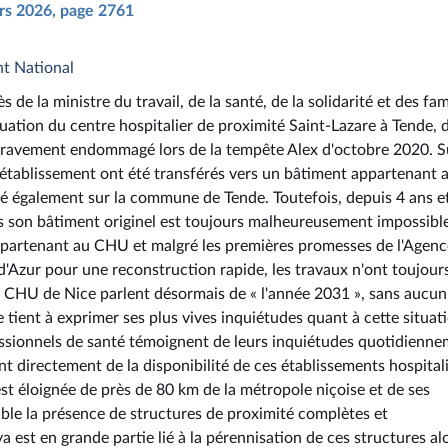
ars 2026, page 2761
nt National
e la ministre du travail, de la santé, de la solidarité et des fami
situation du centre hospitalier de proximité Saint-Lazare à Tende, 
 gravement endommagé lors de la tempête Alex d'octobre 2020. S
 l'établissement ont été transférés vers un bâtiment appartenant 
tué également sur la commune de Tende. Toutefois, depuis 4 ans e
ans son bâtiment originel est toujours malheureusement impossible
ppartenant au CHU et malgré les premières promesses de l'Agenc
'Azur pour une reconstruction rapide, les travaux n'ont toujour
le CHU de Nice parlent désormais de « l'année 2031 », sans aucun
tient à exprimer ses plus vives inquiétudes quant à cette situat
fessionnels de santé témoignent de leurs inquiétudes quotidienne
nt directement de la disponibilité de ces établissements hospital
 éloignée de près de 80 km de la métropole niçoise et de ses
ble la présence de structures de proximité complètes et
a est en grande partie lié à la pérennisation de ces structures al