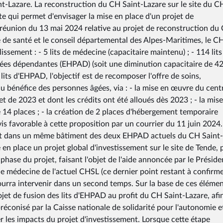
int-Lazare. La reconstruction du CH Saint-Lazare sur le site du 
e qui permet d'envisager la mise en place d'un projet de
la réunion du 13 mai 2024 relative au projet de reconstruction du
e de santé et le conseil départemental des Alpes-Maritimes, le 
issement : - 5 lits de médecine (capacitaire maintenu) ; - 114 lits
es dépendantes (EHPAD) (soit une diminution capacitaire de 42 l
lits d'EHPAD, l'objectif est de recomposer l'offre de soins,
au bénéfice des personnes âgées, via : - la mise en œuvre du cent
jet de 2023 et dont les crédits ont été alloués dès 2023 ; - la mis
 14 places ; - la création de 2 places d'hébergement temporaire
is favorable à cette proposition par un courrier du 11 juin 2024.
ent dans un même bâtiment des deux EHPAD actuels du CH Saint-
 en place un projet global d'investissement sur le site de Tende, 
 phase du projet, faisant l'objet de l'aide annoncée par le Préside
de médecine de l'actuel CHSL (ce dernier point restant à confirme
urra intervenir dans un second temps. Sur la base de ces élément
ojet de fusion des lits d'EHPAD au profit du CH Saint-Lazare, afi
préconisé par la Caisse nationale de solidarité pour l'autonomie e
er les impacts du projet d'investissement. Lorsque cette étape