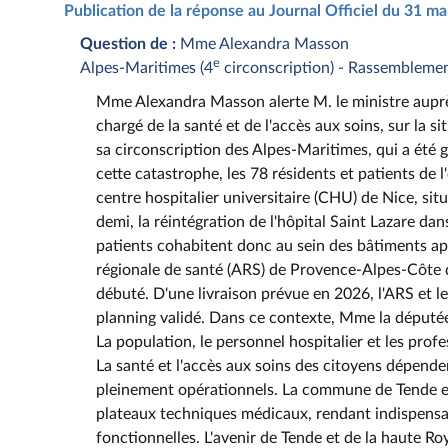
Publication de la réponse au Journal Officiel du 31 m
Question de :
Mme Alexandra Masson
e
Alpes-Maritimes (4
circonscription) - Rassembleme
Mme Alexandra Masson alerte M. le ministre auprès d
chargé de la santé et de l'accès aux soins, sur la 
sa circonscription des Alpes-Maritimes, qui a été
cette catastrophe, les 78 résidents et patients de
centre hospitalier universitaire (CHU) de Nice, si
demi, la réintégration de l'hôpital Saint Lazare d
patients cohabitent donc au sein des bâtiments a
régionale de santé (ARS) de Provence-Alpes-Côte d
débuté. D'une livraison prévue en 2026, l'ARS et 
planning validé. Dans ce contexte, Mme la députée 
La population, le personnel hospitalier et les pro
La santé et l'accès aux soins des citoyens dépende
pleinement opérationnels. La commune de Tende est
plateaux techniques médicaux, rendant indispensa
fonctionnelles. L'avenir de Tende et de la haute Roy