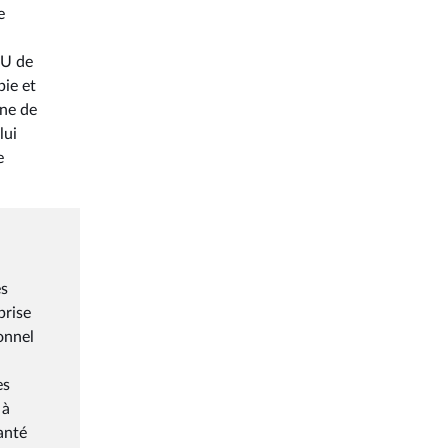
e
HU de
bie et
une de
lui
e
es
prise
sonnel
es
 à
anté