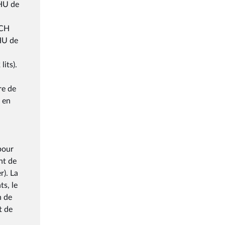
CHU de
 CH
CHU de
its).
re de
e en
pour
nt de
r). La
s, le
n de
t de