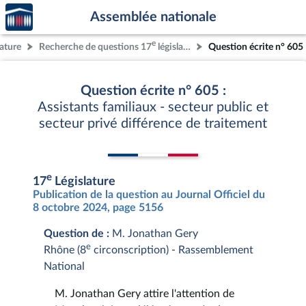
Accèder
Aller au contenu
Aller en bas de la page
Assemblée nationale
à la
page
e
lature
Recherche de questions 17
législature
Question écrite n° 605
d'accueil
Question écrite n° 605 :
Assistants familiaux - secteur public et
secteur privé différence de traitement
e
17
Législature
Publication de la question au Journal Officiel du
8 octobre 2024, page 5156
Question de :
M. Jonathan Gery
e
Rhône (8
circonscription) - Rassemblement
National
M. Jonathan Gery attire l'attention de