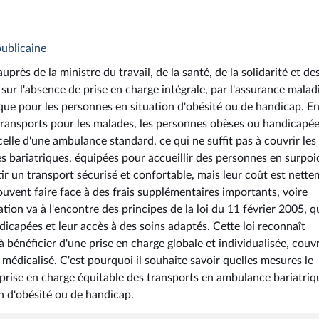
publicaine
uprès de la ministre du travail, de la santé, de la solidarité et de
, sur l'absence de prise en charge intégrale, par l'assurance malad
ique pour les personnes en situation d'obésité ou de handicap. E
 transports pour les malades, les personnes obèses ou handicapé
celle d'une ambulance standard, ce qui ne suffit pas à couvrir les
s bariatriques, équipées pour accueillir des personnes en surpoi
tir un transport sécurisé et confortable, mais leur coût est nett
ouvent faire face à des frais supplémentaires importants, voire
tion va à l'encontre des principes de la loi du 11 février 2005, q
ndicapées et leur accès à des soins adaptés. Cette loi reconnaît
 bénéficier d'une prise en charge globale et individualisée, couv
 médicalisé. C'est pourquoi il souhaite savoir quelles mesures le
ise en charge équitable des transports en ambulance bariatriq
n d'obésité ou de handicap.