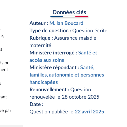
Données clés
Auteur :
M. Ian Boucard
s
Type de question :
Question écrite
ie,
Rubrique :
Assurance maladie
n
maternité
es
Ministère interrogé :
Santé et
accès aux soins
ds ou
Ministère répondant :
Santé,
ement
familles, autonomie et personnes
handicapées
ui
Renouvellement :
Question
rant
renouvelée le 28 octobre 2025
Date :
ue par
Question publiée le
22 avril 2025