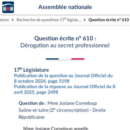
Accèder
Aller au contenu
Aller en bas de la page
Assemblée nationale
à la
page
e
lature
Recherche de questions 17
législature
Question écrite n° 610
d'accueil
Question écrite n° 610 :
Dérogation au secret professionnel
e
17
Législature
Publication de la question au Journal Officiel du
8 octobre 2024, page 5198
Publication de la réponse au Journal Officiel du 8
avril 2025, page 2498
Question de :
Mme Josiane Corneloup
e
Saône-et-Loire (2
circonscription) - Droite
Républicaine
Mme Josiane Corneloup appelle