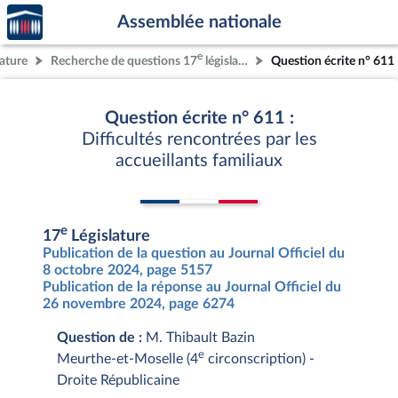
Accèder
Aller au contenu
Aller en bas de la page
Assemblée nationale
à la
page
e
lature
Recherche de questions 17
législature
Question écrite n° 611
d'accueil
Question écrite n° 611 :
Difficultés rencontrées par les
accueillants familiaux
e
17
Législature
Publication de la question au Journal Officiel du
8 octobre 2024, page 5157
Publication de la réponse au Journal Officiel du
26 novembre 2024, page 6274
Question de :
M. Thibault Bazin
e
Meurthe-et-Moselle (4
circonscription) -
Droite Républicaine