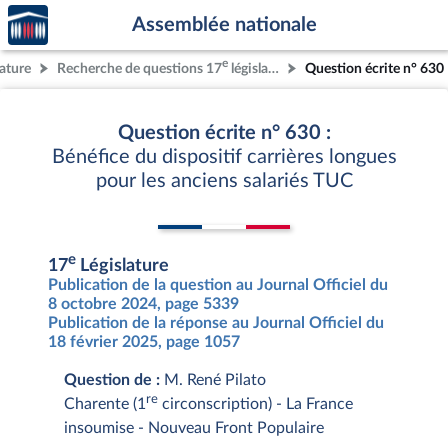
Accèder
Aller au contenu
Aller en bas de la page
Assemblée nationale
à la
page
e
lature
Recherche de questions 17
législature
Question écrite n° 630
d'accueil
Question écrite n° 630 :
Bénéfice du dispositif carrières longues
pour les anciens salariés TUC
e
17
Législature
Publication de la question au Journal Officiel du
8 octobre 2024, page 5339
Publication de la réponse au Journal Officiel du
18 février 2025, page 1057
Question de :
M. René Pilato
re
Charente (1
circonscription) - La France
insoumise - Nouveau Front Populaire