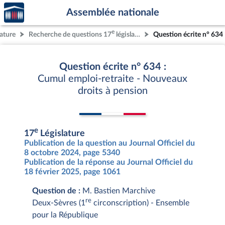
Accèder
Aller au contenu
Aller en bas de la page
Assemblée nationale
à la
page
e
lature
Recherche de questions 17
législature
Question écrite n° 634
d'accueil
Question écrite n° 634 :
Cumul emploi-retraite - Nouveaux
droits à pension
e
17
Législature
Publication de la question au Journal Officiel du
8 octobre 2024, page 5340
Publication de la réponse au Journal Officiel du
18 février 2025, page 1061
Question de :
M. Bastien Marchive
re
Deux-Sèvres (1
circonscription) - Ensemble
pour la République