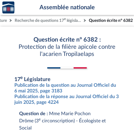
Accèder
Aller au contenu
Aller en bas de la page
Assemblée nationale
à la
page
e
ture
Recherche de questions 17
législature
Question écrite n° 6382
d'accueil
Question écrite n° 6382 :
Protection de la filière apicole contre
l'acarien Tropilaelaps
e
17
Législature
Publication de la question au Journal Officiel du
6 mai 2025, page 3183
Publication de la réponse au Journal Officiel du 3
juin 2025, page 4224
Question de :
Mme Marie Pochon
e
Drôme (3
circonscription) - Écologiste et
Social