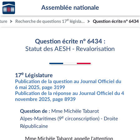
Accèder
Aller au contenu
Aller en bas de la page
Assemblée nationale
à la
page
e
ture
Recherche de questions 17
législature
Question écrite n° 6434
d'accueil
Question écrite n° 6434 :
Statut des AESH - Revalorisation
e
17
Législature
Publication de la question au Journal Officiel du
6 mai 2025, page 3199
Publication de la réponse au Journal Officiel du 4
novembre 2025, page 8939
Question de :
Mme Michèle Tabarot
e
Alpes-Maritimes (9
circonscription) - Droite
Républicaine
Mme Michèle Tabarot appelle l'attention