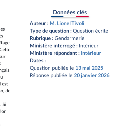
Données clés
Auteur :
M. Lionel Tivoli
ses
Type de question :
Question écrite
ts
Rubrique :
Gendarmerie
ffage
Ministère interrogé :
Intérieur
 Cette
Ministère répondant :
Intérieur
sur
Dates :
t
Question publiée le
13 mai 2025
nçais,
Réponse publiée le
20 janvier 2026
au
l est
on, de
. Si
tion
s