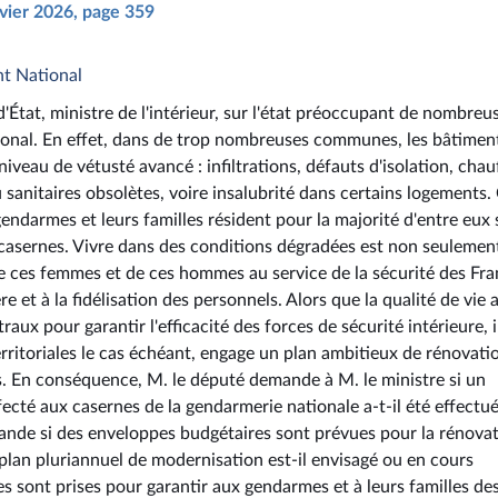
nvier 2026, page 359
nt National
e d'État, ministre de l'intérieur, sur l'état préoccupant de nombreu
ational. En effet, dans de trop nombreuses communes, les bâtimen
iveau de vétusté avancé : infiltrations, défauts d'isolation, chau
u sanitaires obsolètes, voire insalubrité dans certains logements.
endarmes et leurs familles résident pour la majorité d'entre eux 
 casernes. Vivre dans des conditions dégradées est non seulemen
de ces femmes et de ces hommes au service de la sécurité des Fra
ère et à la fidélisation des personnels. Alors que la qualité de vie 
aux pour garantir l'efficacité des forces de sécurité intérieure, i
 territoriales le cas échéant, engage un plan ambitieux de rénovati
. En conséquence, M. le député demande à M. le ministre si un
fecté aux casernes de la gendarmerie nationale a-t-il été effectué
demande si des enveloppes budgétaires sont prévues pour la rénova
 plan pluriannuel de modernisation est-il envisagé ou en cours
es sont prises pour garantir aux gendarmes et à leurs familles de