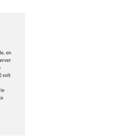
t
le, en
erver
n
 soit
ie
la